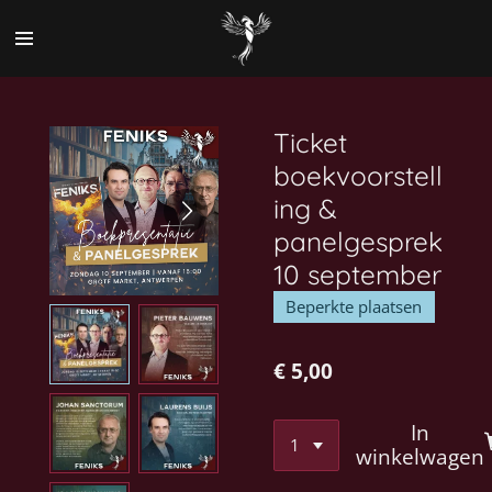
Ga
direct
naar
de
hoofdinhoud
Ticket
boekvoorstell
ing &
panelgesprek
10 september
Beperkte plaatsen
€ 5,00
In
winkelwagen