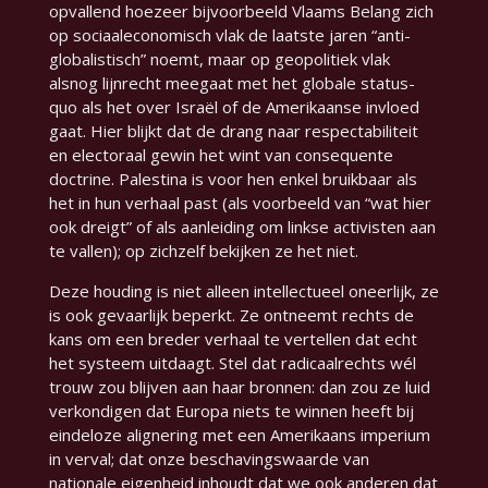
opvallend hoezeer bijvoorbeeld Vlaams Belang zich
op sociaaleconomisch vlak de laatste jaren “anti-
globalistisch” noemt, maar op geopolitiek vlak
alsnog lijnrecht meegaat met het globale status-
quo als het over Israël of de Amerikaanse invloed
gaat. Hier blijkt dat de drang naar respectabiliteit
en electoraal gewin het wint van consequente
doctrine. Palestina is voor hen enkel bruikbaar als
het in hun verhaal past (als voorbeeld van “wat hier
ook dreigt” of als aanleiding om linkse activisten aan
te vallen); op zichzelf bekijken ze het niet.
Deze houding is niet alleen intellectueel oneerlijk, ze
is ook gevaarlijk beperkt. Ze ontneemt rechts de
kans om een breder verhaal te vertellen dat echt
het systeem uitdaagt. Stel dat radicaalrechts wél
trouw zou blijven aan haar bronnen: dan zou ze luid
verkondigen dat Europa niets te winnen heeft bij
eindeloze alignering met een Amerikaans imperium
in verval; dat onze beschavingswaarde van
nationale eigenheid inhoudt dat we ook anderen dat