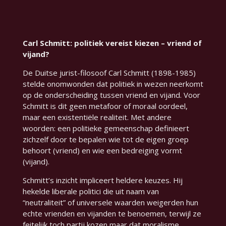
Carl Schmitt: politiek vereist kiezen – vriend of
vijand?
De Duitse jurist-filosoof Carl Schmitt (1898-1985)
stelde onomwonden dat politiek in wezen neerkomt
op de onderscheiding tussen vriend en vijand. Voor
Schmitt is dit geen metafoor of moraal oordeel,
maar een existentiële realiteit. Met andere
woorden: een politieke gemeenschap definieert
zichzelf door te bepalen wie tot de eigen groep
behoort (vriend) en wie een bedreiging vormt
(vijand).
Schmitt’s inzicht impliceert heldere keuzes. Hij
hekelde liberale politici die uit naam van
“neutraliteit” of universele waarden weigerden hun
echte vrienden en vijanden te benoemen, terwijl ze
feitelijk toch partij kozen maar dat moralisme