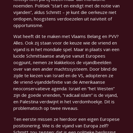
noemden. Politiek “start en eindigt met de notie van
vijanden”, aldus Schmitt – je kunt die oerkeuze niet
ontlopen, hoogstens verdoezelen uit naïviteit of
opportunisme.
Wat heeft dit te maken met Vlaams Belang en PVV?
Alles. Ook zij staan voor de keuze wie de vriend en
vijand is in het mondiale spel. Maar in plaats van een
lucide Schmittiaanse analyse vanuit Europees
oogpunt, nemen ze klakkeloos de vijandbeelden
over van een ander machtssysteem. Door blind de
zijde te kiezen van Israël en de VS, adopteren ze
de vriend-vijanddefinitie van de Amerikaanse
neoconservatieve agenda: Israël en “het Westen”
zijn de goede vrienden, “radicaal islam” is de vijand,
en Palestina verdwijnt in het verdomhoekje. Dit is
problematisch op twee niveaus.
Ten eerste missen ze hierdoor een eigen Europese
positionering.
Wie is de vijand van Europa zelf?
Schmitt zou zeggen: dat is een politieke beslissing