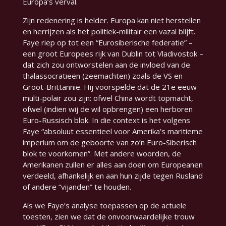
Europa’s verval.
Zijn redenering is helder. Europa kan niet herstellen
en herrijzen als het politiek-militair een vazal blijft.
Faye riep op tot een
“Eurosiberische federatie”
–
een groot Europees rijk van Dublin tot Vladivostok –
dat zich zou ontworstelen aan de invloed van de
thalassocratieën (zeemachten) zoals de VS en
Groot-Brittannië. Hij voorspelde dat de 21e eeuw
multi-polair zou zijn: ofwel China wordt topmacht,
ofwel (indien wij de wil opbrengen) een herboren
Euro-Russisch blok. In die context is het volgens
Faye
“absoluut essentieel voor Amerika’s maritieme
imperium om de geboorte van zo’n Euro-Siberisch
blok te voorkomen”
. Met andere woorden, de
Amerikanen zullen er alles aan doen om Europeanen
verdeeld, afhankelijk en aan hun zijde tegen Rusland
of andere “vijanden” te houden.
Als we Faye’s analyse toepassen op de actuele
toesten, zien we dat de onvoorwaardelijke trouw