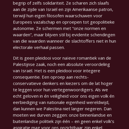
begrip of zelfs solidariteit. Ze scharen zich slaafs
aan de zijde van Israël en zijn Amerikaanse patron,
terwijl hun eigen filosofen waarschuwen voor
Europees vazalschap en oproepen tot geopolitieke
autonomie. Ze schermen met “onze normen en
waarden”, maar blijven stil bij evidente schendingen
van die waarden wanneer de slachtoffers niet in hun
electorale verhaal passen.
Dit is geen pleidooi voor naïeve romantiek van de
Palestijnse zaak, noch een absolute veroordeling
van Israël. Het is een pleidooi voor integere
consequentie. Een oproep aan rechts-
conservatieve denkers en kiezers om de lat hoger
te leggen voor hun vertegenwoordigers. Als we
echt geloven in
én
veiligheid voor ons eigen volk
én
eerbiediging van nationale eigenheid wereldwijd,
dan kunnen we Palestina niet langer negeren. Dan
moeten we durven zeggen:
onze binnenlandse en
buitenlandse politiek zijn één – en geen enkel volk’s
aspiratie mag voor ons onzichtbaar zijn enkel