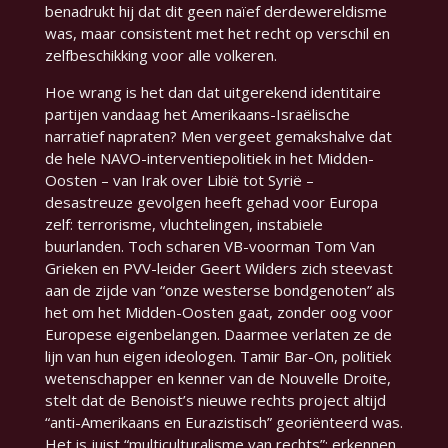
benadrukt hij dat dit geen naïef derdewereldisme
was, maar consistent met het recht op verschil en
zelfbeschikking voor alle volkeren.
Hoe wrang is het dan dat uitgerekend identitaire
partijen vandaag het Amerikaans-Israëlische
narratief napraten? Men vergeet gemakshalve dat
de hele NAVO-interventiepolitiek in het Midden-
Oosten – van Irak over Libië tot Syrië –
desastreuze gevolgen heeft gehad voor Europa
zelf: terrorisme, vluchtelingen, instabiele
buurlanden. Toch scharen VB-voorman Tom Van
Grieken en PVV-leider Geert Wilders zich steevast
aan de zijde van “onze westerse bondgenoten” als
het om het Midden-Oosten gaat, zonder oog voor
Europese eigenbelangen. Daarmee verlaten ze de
lijn van hun eigen ideologen. Tamir Bar-On, politiek
wetenschapper en kenner van de Nouvelle Droite,
stelt dat de Benoist’s nieuwe rechts project altijd
“anti-Amerikaans en Eurazistisch”
georiënteerd was.
Het is juist “multiculturalisme van rechts”: erkennen