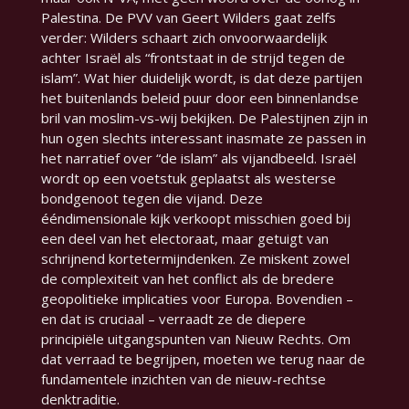
Palestina. De PVV van Geert Wilders gaat zelfs
verder: Wilders schaart zich
onvoorwaardelijk
achter Israël als “frontstaat in de strijd tegen de
islam”. Wat hier duidelijk wordt, is dat deze partijen
het buitenlands beleid puur door een binnenlandse
bril van moslim-vs-wij bekijken. De Palestijnen zijn in
hun ogen slechts interessant inasmate ze passen in
het narratief over “de islam” als vijandbeeld. Israël
wordt op een voetstuk geplaatst als westerse
bondgenoot tegen die vijand. Deze
ééndimensionale kijk verkoopt misschien goed bij
een deel van het electoraat, maar getuigt van
schrijnend kortetermijndenken. Ze miskent zowel
de complexiteit van het conflict als de bredere
geopolitieke implicaties voor Europa. Bovendien –
en dat is cruciaal – verraadt ze de diepere
principiële uitgangspunten van Nieuw Rechts. Om
dat verraad te begrijpen, moeten we terug naar de
fundamentele inzichten van de nieuw-rechtse
denktraditie.