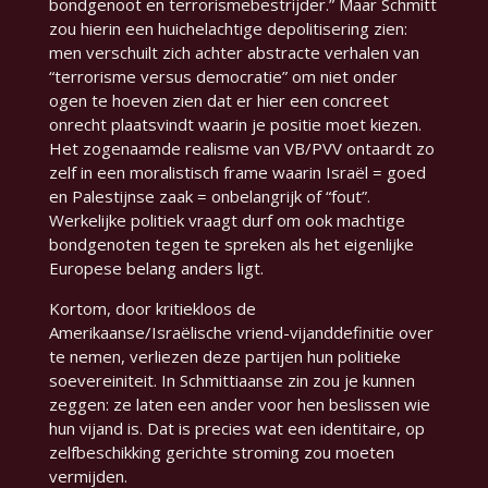
bondgenoot en terrorismebestrijder.” Maar Schmitt
zou hierin een huichelachtige depolitisering zien:
men verschuilt zich achter abstracte verhalen van
“terrorisme versus democratie” om niet onder
ogen te hoeven zien dat er hier een concreet
onrecht plaatsvindt waarin je positie moet kiezen.
Het zogenaamde realisme van VB/PVV ontaardt zo
zelf in een
moralistisch frame
waarin Israël = goed
en Palestijnse zaak = onbelangrijk of “fout”.
Werkelijke politiek vraagt durf om ook machtige
bondgenoten tegen te spreken als het eigenlijke
Europese belang anders ligt.
Kortom, door kritiekloos de
Amerikaanse/Israëlische vriend-vijanddefinitie over
te nemen, verliezen deze partijen hun politieke
soevereiniteit. In Schmittiaanse zin zou je kunnen
zeggen: ze laten een ander voor hen beslissen wie
hun vijand is. Dat is precies wat een identitaire, op
zelfbeschikking gerichte stroming zou moeten
vermijden.