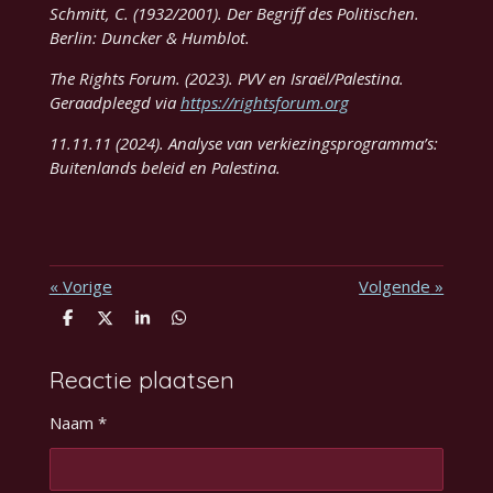
Schmitt, C. (1932/2001). Der Begriff des Politischen.
Berlin: Duncker & Humblot.
The Rights Forum. (2023). PVV en Israël/Palestina.
Geraadpleegd via
https://rightsforum.org
11.11.11 (2024). Analyse van verkiezingsprogramma’s:
Buitenlands beleid en Palestina.
«
Vorige
Volgende
»
D
D
S
D
e
e
h
e
l
e
a
l
e
l
r
e
Reactie plaatsen
n
e
n
Naam *