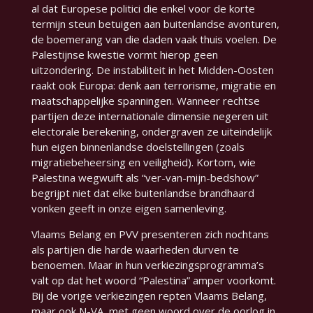
al dat Europese politici die enkel voor de korte
termijn steun betuigen aan buitenlandse avonturen,
de boemerang van die daden vaak thuis voelen. De
Palestijnse kwestie vormt hierop geen
uitzondering. De instabiliteit in het Midden-Oosten
raakt ook Europa: denk aan terrorisme, migratie en
maatschappelijke spanningen. Wanneer rechtse
partijen deze internationale dimensie negeren uit
electorale berekening, ondergraven ze uiteindelijk
hun eigen binnenlandse doelstellingen (zoals
migratiebeheersing en veiligheid). Kortom, wie
Palestina wegwuift als “ver-van-mijn-bedshow”
begrijpt niet dat elke buitenlandse brandhaard
vonken geeft in onze eigen samenleving.
Vlaams Belang en PVV presenteren zich nochtans
als partijen die harde waarheden durven te
benoemen. Maar in hun verkiezingsprogramma’s
valt op dat het woord “Palestina” amper voorkomt.
Bij de vorige verkiezingen repten Vlaams Belang,
maar ook N-VA, met geen woord over de oorlog in