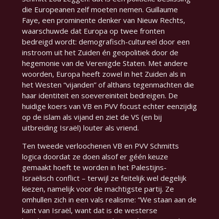
die Europeanen zelf moeten nemen. Guillaume
Faye, een prominente denker van Nieuw Rechts,
waarschuwde dat Europa op twee fronten
bedreigd wordt: demografisch-cultureel door een
instroom uit het Zuiden én geopolitiek door de
hegemonie van de Verenigde Staten. Met andere
woorden, Europa heeft zowel in het Zuiden als in
het Westen “vijanden” of althans tegenmachten die
haar identiteit en soevereiniteit bedreigen. De
huidige koers van VB en PVV focust echter eenzijdig
op de islam als vijand en ziet de VS (en bij
uitbreiding Israël) louter als vriend.
Ten tweede verloochenen VB en PVV Schmitts
logica doordat ze doen
alsof
er géén keuze
gemaakt hoeft te worden in het Palestijns-
Israëlisch conflict – terwijl ze feitelijk wel degelijk
kiezen, namelijk voor de machtigste partij. Ze
omhullen zich in een vals realisme: “We staan aan de
kant van Israël, want dat is de westerse