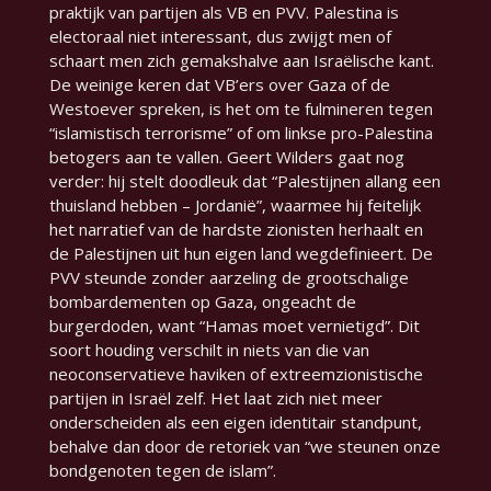
praktijk van partijen als VB en PVV. Palestina is
electoraal niet interessant, dus zwijgt men of
schaart men zich gemakshalve aan Israëlische kant.
De weinige keren dat VB’ers over Gaza of de
Westoever spreken, is het om te fulmineren tegen
“islamistisch terrorisme” of om linkse pro-Palestina
betogers aan te vallen. Geert Wilders gaat nog
verder: hij stelt doodleuk dat
“Palestijnen allang een
thuisland hebben – Jordanië”
, waarmee hij feitelijk
het narratief van de hardste zionisten herhaalt en
de Palestijnen uit hun eigen land wegdefinieert. De
PVV steunde zonder aarzeling de grootschalige
bombardementen op Gaza, ongeacht de
burgerdoden, want
“Hamas moet vernietigd”
. Dit
soort houding verschilt in niets van die van
neoconservatieve haviken of extreemzionistische
partijen in Israël zelf. Het laat zich niet meer
onderscheiden als een eigen identitair standpunt,
behalve dan door de retoriek van “we steunen onze
bondgenoten tegen de islam”.