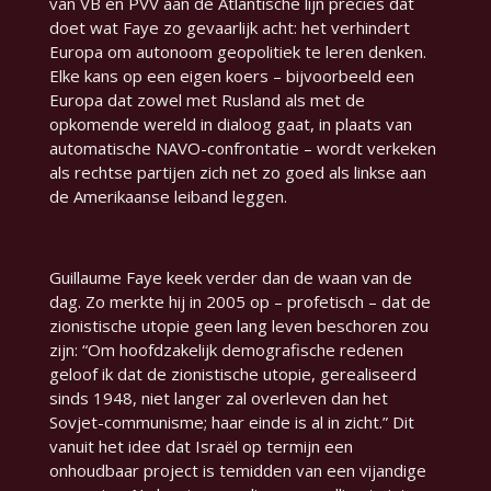
van VB en PVV aan de Atlantische lijn precies dat
doet wat Faye zo gevaarlijk acht: het verhindert
Europa om autonoom geopolitiek te leren denken.
Elke kans op een eigen koers – bijvoorbeeld een
Europa dat zowel met Rusland als met de
opkomende wereld in dialoog gaat, in plaats van
automatische NAVO-confrontatie – wordt verkeken
als rechtse partijen zich net zo goed als linkse aan
de Amerikaanse leiband leggen.
Guillaume Faye keek verder dan de waan van de
dag. Zo merkte hij in 2005 op – profetisch – dat de
zionistische utopie geen lang leven beschoren zou
zijn:
“Om hoofdzakelijk demografische redenen
geloof ik dat de zionistische utopie, gerealiseerd
sinds 1948, niet langer zal overleven dan het
Sovjet-communisme; haar einde is al in zicht.”
Dit
vanuit het idee dat Israël op termijn een
onhoudbaar project is temidden van een vijandige