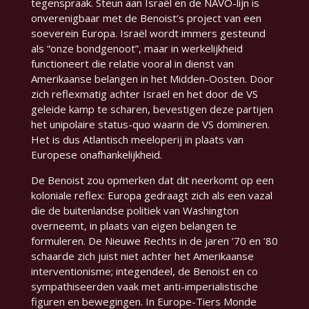
tegenspraak. Steun aan Israël en de NAVO-lijn is
onverenigbaar met de Benoist’s project van een
soeverein Europa. Israël wordt immers gesteund
als
“onze bondgenoot”
, maar in werkelijkheid
functioneert die relatie vooral in dienst van
Amerikaanse belangen in het Midden-Oosten. Door
zich reflexmatig achter Israël en het door de VS
geleide kamp te scharen, bevestigen deze partijen
het unipolaire status-quo waarin de VS domineren.
Het is dus Atlantisch meeloperij in plaats van
Europese onafhankelijkheid.
De Benoist zou opmerken dat dit neerkomt op een
koloniale reflex: Europa gedraagt zich als een vazal
die de buitenlandse politiek van Washington
overneemt, in plaats van eigen belangen te
formuleren. De Nieuwe Rechts in de jaren ’70 en ’80
schaarde zich juist niet achter het Amerikaanse
interventionisme; integendeel, de Benoist en co
sympathiseerden vaak met anti-imperialistische
figuren en bewegingen. In
Europe-Tiers Monde