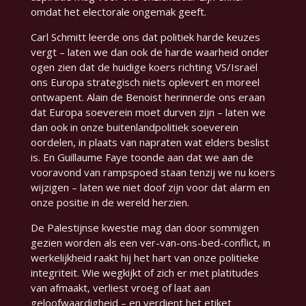
omdat het electorale ongemak geeft
.
Carl Schmitt leerde ons dat politiek harde keuzes
vergt – laten we dan ook de harde waarheid onder
ogen zien dat de huidige koers richting VS/Israël
ons Europa strategisch niets oplevert en moreel
ontwapent. Alain de Benoist herinnerde ons eraan
dat Europa soeverein moet durven zijn – laten we
dan ook in onze buitenlandpolitiek soeverein
oordelen, in plaats van napraten wat elders beslist
is. En Guillaume Faye toonde aan dat we aan de
vooravond van rampspoed staan tenzij we nu koers
wijzigen – laten we niet doof zijn voor dat alarm en
onze positie in de wereld herzien.
De Palestijnse kwestie mag dan door sommigen
gezien worden als een ver-van-ons-bed-conflict, in
werkelijkheid raakt hij het hart van onze politieke
integriteit. Wie wegkijkt of zich er met platitudes
van afmaakt, verliest vroeg of laat aan
geloofwaardigheid – en verdient het etiket