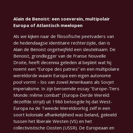
Alain de Benoist: een soeverein, multipolair
Europa of Atlantisch meelopen
Als we kijken naar de filosofische peetvaders van
de hedendaagse identitaire rechterzijde, dan is
Alain de Benoist ongetwijfeld een sleutelnaam. De
Benoist, grondlegger van de Franse
Nouvelle
Droite
, heeft decennia geleden al bepleit wat hij
noemt een
“Europe des patries”
en een multipolaire
wereldorde waarin Europa een eigen autonome
pool vormt – los van zowel Amerikaans als Sovjet
imperialisme. In zijn beroemde essay
“Europe-Tiers
Monde: même combat”
(Europa-Derde Wereld:
dezelfde strijd) uit 1986 betoogde hij dat West-
Europa na de Tweede Wereldoorlog zelf in een
soort koloniale afhankelijkheid was beland, gekneld
tussen het liberale Westen (VS) en het
collectivistische Oosten (USSR). De Europeaan en