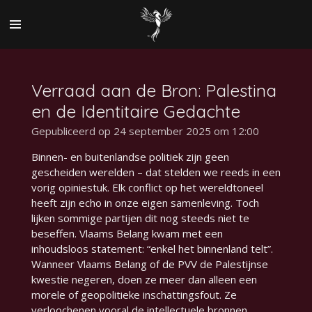
Ga
direct
naar
de
hoofdinhoud
Verraad aan de Bron: Palestina
en de Identitaire Gedachte
Gepubliceerd op 24 september 2025 om 12:00
Binnen- en buitenlandse politiek zijn geen
gescheiden werelden – dat stelden we reeds in een
vorig opiniestuk. Elk conflict op het wereldtoneel
heeft zijn echo in onze eigen samenleving. Toch
lijken sommige partijen dit nog steeds niet te
beseffen. Vlaams Belang kwam met een
inhoudsloos statement: “enkel het binnenland telt”.
Wanneer Vlaams Belang of de PVV de Palestijnse
kwestie negeren, doen ze meer dan alleen een
morele of geopolitieke inschattingsfout. Ze
verloochenen vooral de intellectuele bronnen