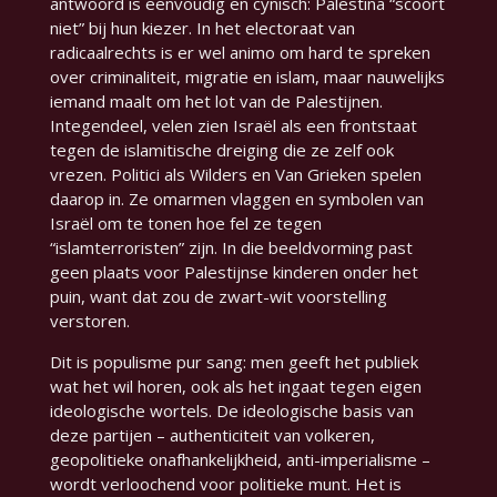
antwoord is eenvoudig en cynisch: Palestina “scoort
niet” bij hun kiezer. In het electoraat van
radicaalrechts is er wel animo om hard te spreken
over criminaliteit, migratie en islam, maar nauwelijks
iemand maalt om het lot van de Palestijnen.
Integendeel, velen zien Israël als een frontstaat
tegen de islamitische dreiging die ze zelf ook
vrezen. Politici als Wilders en Van Grieken spelen
daarop in. Ze omarmen vlaggen en symbolen van
Israël om te tonen hoe fel ze tegen
“islamterroristen” zijn. In die beeldvorming past
geen plaats voor Palestijnse kinderen onder het
puin, want dat zou de zwart-wit voorstelling
verstoren.
Dit is populisme pur sang: men geeft het publiek
wat het wil horen, ook als het ingaat tegen eigen
ideologische wortels. De ideologische basis van
deze partijen – authenticiteit van volkeren,
geopolitieke onafhankelijkheid, anti-imperialisme –
wordt verloochend voor politieke munt. Het is